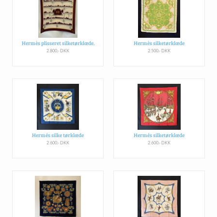
Hermès plisseret silketørklæde.
Hermès silketørklæde
2.800,- DKK
2.500,- DKK
Hermés silke tørklæde
Hermés silketørklæde
2.600,- DKK
2.600,- DKK