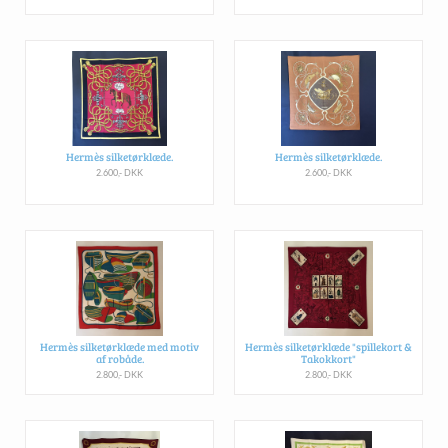
Hermès silketørklæde.
Hermès silketørklæde.
2.600,- DKK
2.600,- DKK
Hermès silketørklæde med motiv
Hermès silketørklæde "spillekort &
af robåde.
Takokkort"
2.800,- DKK
2.800,- DKK