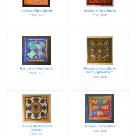
Hermés Silketørklæde
Hermès silketørklæde
2.950,- DKK
2.600,- DKK
Hermès silketørklæde.
Hermès silketørklæde
med "jagtmotiver"
2.800,- DKK
2.500,- DKK
Hermès silketørklæde
Hermès Silketørklæde.
"Bonsai"
2.600,- DKK
2.500,- DKK