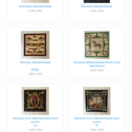
Hermése silketørklæde
Hermés silketørklæde
2.600,- DKK
2.600,- DKK
Hermés silketørklæde
Hermès silketørklæde Motiv med
"køreheste"
Solgt:
2.800,- DKK
2.800,- DKK
Hermès: Sort silketørklæde med
Hermès: Sort silketørklæde med
motiv
motiv
'Le
'Tr
2.850,- DKK
2.850,- DKK