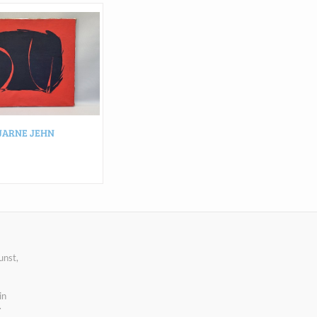
JARNE JEHN
unst,
in
.