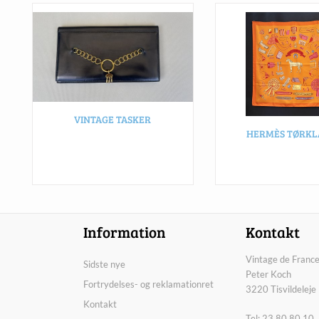
VINTAGE TASKER
HERMÈS TØRK
Information
Kontakt
Vintage de France
Sidste nye
Peter Koch
Fortrydelses- og reklamationret
3220 Tisvildeleje
Kontakt
Tel: 23 80 80 10