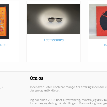
ACCESSORIES
LÆDER
B
Om os
, <
Indehaver Peter Koch har mange års erfaring inden for k
design og antikviteter.
jeg har siden 2003 boet i Sydfrankrig, hvorfra jeg drev m
forretning og deltog på udstillinger i Danmark og Sverige