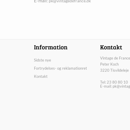
E-mail:
pk@vintagedefrance.dk
Information
Kontakt
Vintage de France
Sidste nye
Peter Koch
Fortrydelses- og reklamationret
3220 Tisvildeleje
Kontakt
Tel: 23 80 80 10
E-mail:
pk@vintag