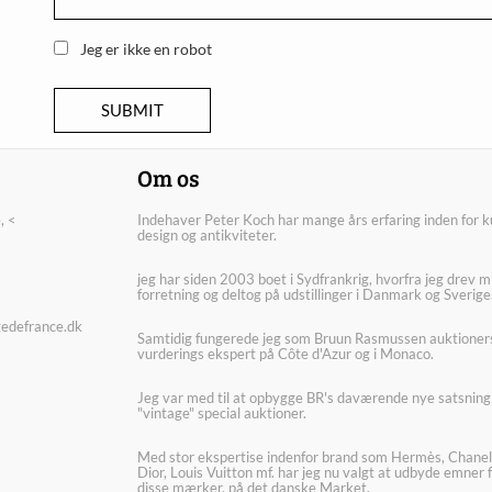
Jeg er ikke en robot
Om os
, <
Indehaver Peter Koch har mange års erfaring inden for k
design og antikviteter.
jeg har siden 2003 boet i Sydfrankrig, hvorfra jeg drev m
forretning og deltog på udstillinger i Danmark og Sverige
edefrance.dk
Samtidig fungerede jeg som Bruun Rasmussen auktioner
vurderings ekspert på Côte d'Azur og i Monaco.
Jeg var med til at opbygge BR's daværende nye satsning
"vintage" special auktioner.
Med stor ekspertise indenfor brand som Hermès, Chanel
Dior, Louis Vuitton mf. har jeg nu valgt at udbyde emner 
disse mærker, på det danske Market.