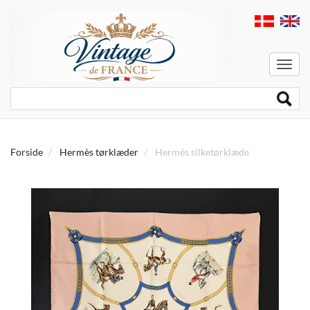
Menu
Forside
Hermès tørklæder
Hermés silketørklæde