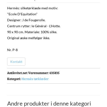
Hermès: silketørklæde med motiv:
"Ecole D'Equitation"
Designer: J de Fougerolle.
Centrum rytter: le Général - L'Hotte.
90 x 90 cm. Materiale: 100% silke.
Original æske melfølger ikke.
Nr. P-8
Kontakt
Antikvitet.net Varenummer
: 635835
Kategori:
Hermès tørklæder
Andre produkter i denne kategori