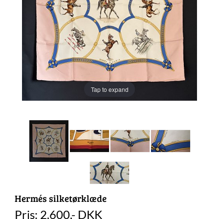
Tap to expand
Hermés silketørklæde
Pris:
2.600
,-
DKK